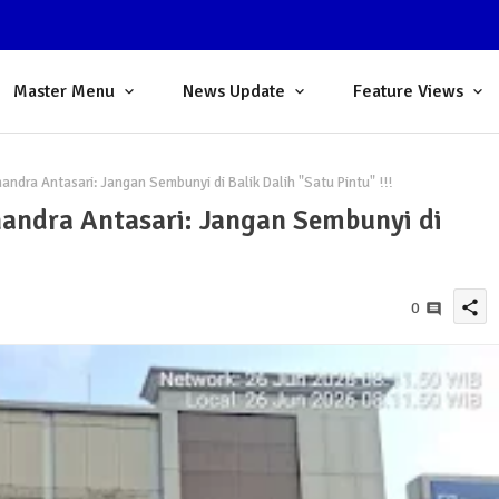
Master Menu
News Update
Feature Views
dra Antasari: Jangan Sembunyi di Balik Dalih "Satu Pintu" !!!
andra Antasari: Jangan Sembunyi di
share
0