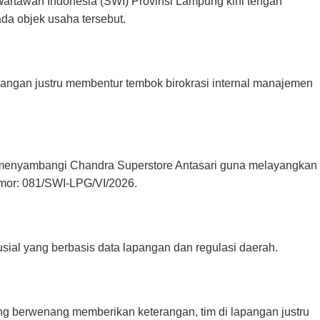
artawan Indonesia (SWI) Provinsi Lampung kini tengah
da objek usaha tersebut.
pangan justru membentur tembok birokrasi internal manajemen
ak menyambangi Chandra Superstore Antasari guna melayangkan
omor: 081/SWI-LPG/VI/2026.
usial yang berbasis data lapangan dan regulasi daerah.
ng berwenang memberikan keterangan, tim di lapangan justru