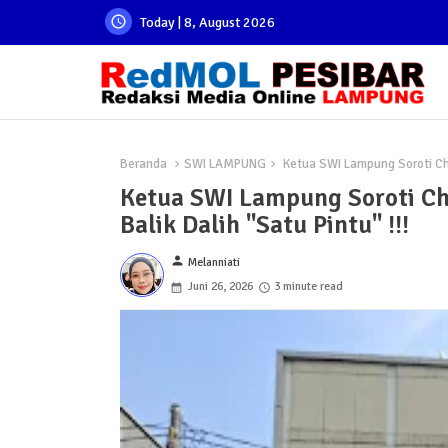
Today | 8, August 2026
Beranda
SWI LAMPUNG
Ketua SWI Lampung Soroti Chan
Ketua SWI Lampung Soroti Ch
Balik Dalih "Satu Pintu" !!!
person
Melanniati
Juni 26, 2026
3 minute read