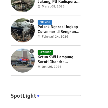
Jukung, Plt Kadispora
Beri Jawaban Normatif
Maret 08, 2026
untuk Dosa Bertahun-
tahun
CURMOR
Polsek Ngaras Ungkap
Curanmor di Bengkunat,
Pelaku dan Penadah
Februari 24, 2026
Diamankan
HEADLINE
Ketua SWI Lampung
Soroti Chandra
Antasari: Jangan
Juni 26, 2026
Sembunyi di Balik Dalih
"Satu Pintu" !!!
SpotLight